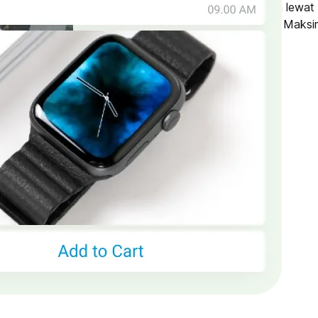
langsung dapat dipesan lewat 
melalui channel lainnya. Maks
tingkatkan penjualan.