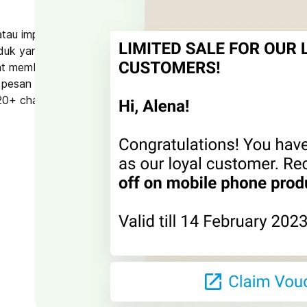
atau implementasikan loyalty
uk yang terpersonalisasi dan
at membantu bisnis
n pesan kepada pelanggan
20+ channel lainnya.