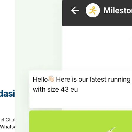
asikan Produk
l Chat, tim Anda dapat
WhatsApp atau aplikasi chat