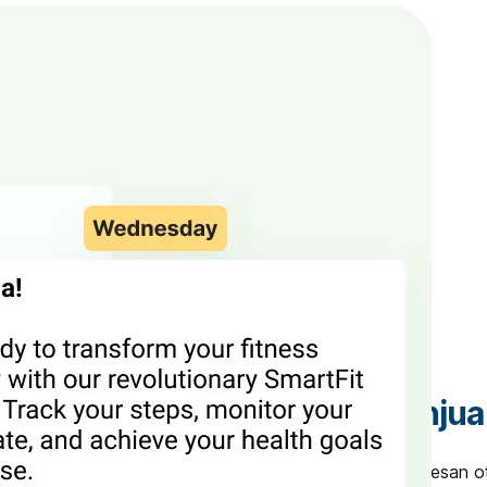
Hasilkan Penju
Optimalkan rangkaian pesan 