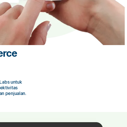
erce
Labs untuk
ktivitas
n penjualan.