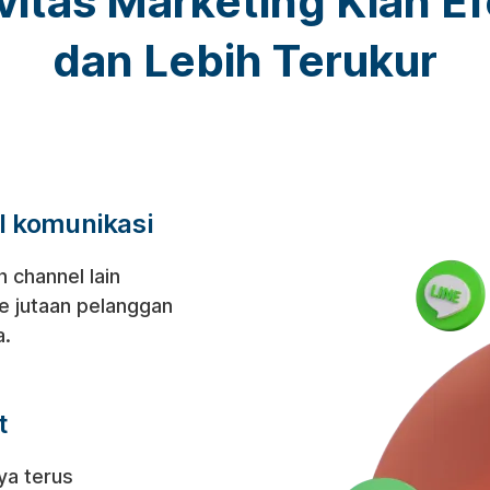
vitas Marketing Kian Ef
dan Lebih Terukur
l komunikasi
 channel lain
e jutaan pelanggan
a.
t
ya terus