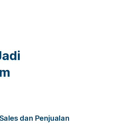
adi
rm
 Sales dan Penjualan