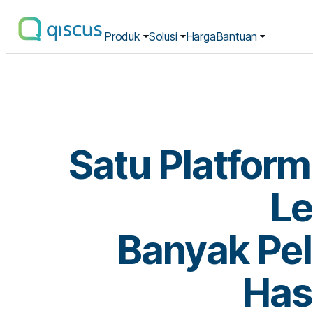
Produk
Solusi
Harga
Bantuan
Multichannel
Conversational
Platform
|
Qiscus
Satu Platform
Le
Banyak Pe
Has