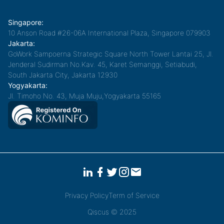
Singapore:
10 Anson Road #26-06A International Plaza, Singapore 079903
Jakarta:
GoWork Sampoerna Strategic Square North Tower Lantai 25, Jl.
Jenderal Sudirman No.Kav. 45, Karet Semanggi, Setiabudi,
South Jakarta City, Jakarta 12930
Yogyakarta:
Jl. Timoho No. 43, Muja Muju,Yogyakarta 55165
Privacy Policy
Term of Service
Qiscus © 2025