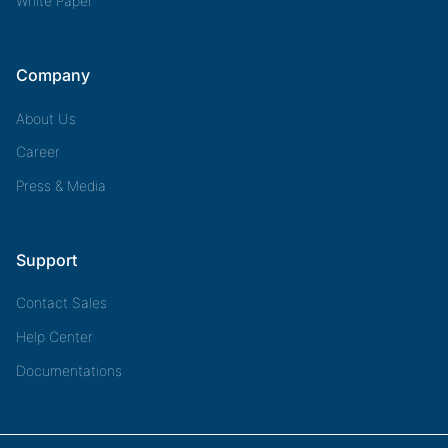
White Paper
Company
About Us
Career
Press & Media
Support
Contact Sales
Help Center
Documentations