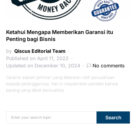
Ketahui Mengapa Memberikan Garansi itu
Penting bagi Bisnis
by
Qiscus Editorial Team
Published on April 11, 2022
Updated on December 10, 2024
No comments
Garansi adalah jaminan yang diberikan oleh perusahaan
kepada pelanggannya. Hal ini meyakinkan pembeli bahwa
barang yang dibeli berkualitas…
Search for:
Search