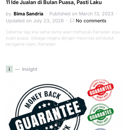
11 Ide Jualan di Bulan Puasa, Pasti Laku
by
Bima Sandria
Published on March 13, 2023
Updated on July 23, 2026
No comments
Sebentar lagi kita sama-sama akan memasuki Ramadan atau
bulan puasa. Sebagai negara dengan mayoritas penduduk
beragama Islam, Ramadan…
i
Insight