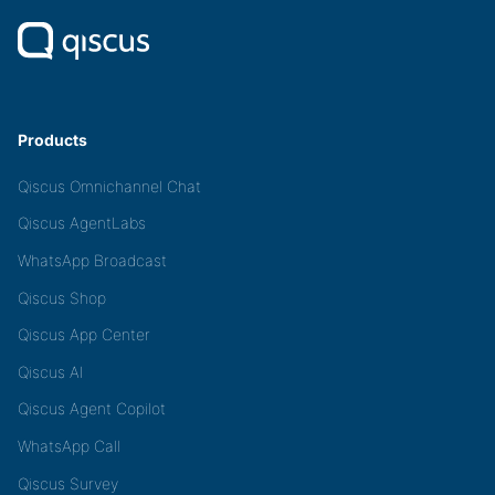
Products
Qiscus Omnichannel Chat
Qiscus AgentLabs
WhatsApp Broadcast
Qiscus Shop
Qiscus App Center
Qiscus AI
Qiscus Agent Copilot
WhatsApp Call
Qiscus Survey