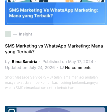
i
Insight
SMS Marketing vs WhatsApp Marketing: Mana
yang Terbaik?
by
Bima Sandria
Published on May 17, 2024
Updated on July 24, 2026
No comments
Short Message Service (SMS) telah lama menjadi andalan
masyarakat dalam berkomunikasi, seiring berkembangnya
waktu SMS dimanfaatkan untuk kebutuhan…