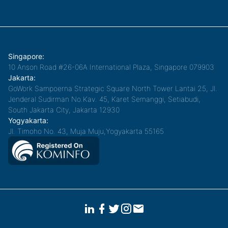
Singapore:
10 Anson Road #26-06A International Plaza, Singapore 079903
Jakarta:
GoWork Sampoerna Strategic Square North Tower Lantai 25, Jl.
Jenderal Sudirman No.Kav. 45, Karet Semanggi, Setiabudi,
South Jakarta City, Jakarta 12930
Yogyakarta:
Jl. Timoho No. 43, Muja Muju,Yogyakarta 55165