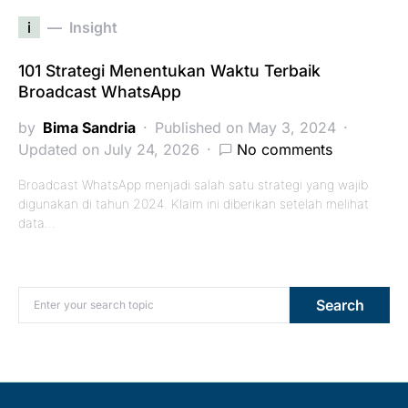
i
Insight
101 Strategi Menentukan Waktu Terbaik
Broadcast WhatsApp
by
Bima Sandria
Published on May 3, 2024
Updated on July 24, 2026
No comments
Broadcast WhatsApp menjadi salah satu strategi yang wajib
digunakan di tahun 2024. Klaim ini diberikan setelah melihat
data…
Search for:
Search