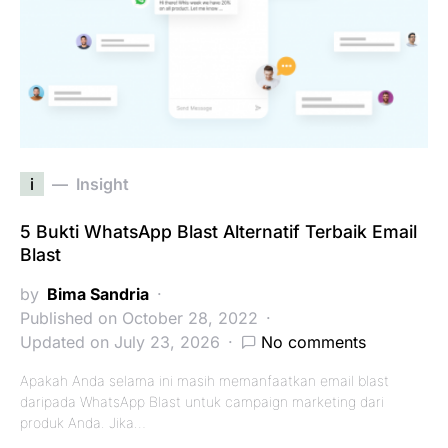
i
Insight
5 Bukti WhatsApp Blast Alternatif Terbaik Email
Blast
by
Bima Sandria
Published on October 28, 2022
Updated on July 23, 2026
No comments
Apakah Anda selama ini masih memanfaatkan email blast
daripada WhatsApp Blast untuk campaign marketing dari
produk Anda. Jika…