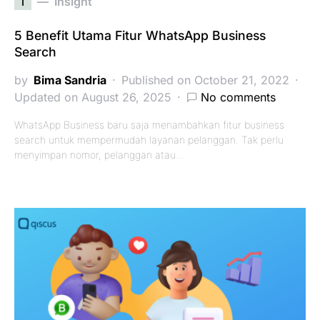
i
Insight
5 Benefit Utama Fitur WhatsApp Business
Search
by
Bima Sandria
Published on October 21, 2022
Updated on August 26, 2025
No comments
WhatsApp Business baru saja menambahkan fitur business
search untuk mempermudah layanan pelanggan. Tak perlu
menyimpan nomor, pelanggan atau…