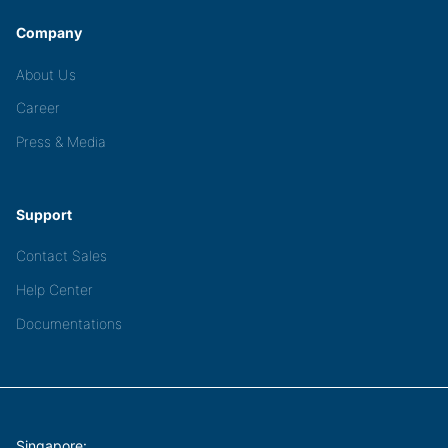
Company
About Us
Career
Press & Media
Support
Contact Sales
Help Center
Documentations
Singapore: