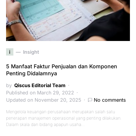
i
Insight
5 Manfaat Faktur Penjualan dan Komponen
Penting Didalamnya
by
Qiscus Editorial Team
Published on March 29, 2022
Updated on November 20, 2025
No comments
Mengelola keuangan perusahaan merupakan salah satu
penerapan manajemen operasional yang penting dilakukan.
Dalam skala dan bidang apapun usaha…