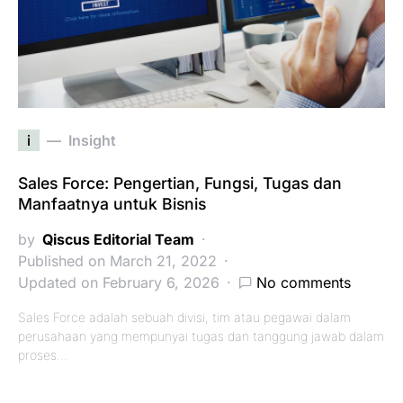
i
Insight
Sales Force: Pengertian, Fungsi, Tugas dan
Manfaatnya untuk Bisnis
by
Qiscus Editorial Team
Published on March 21, 2022
Updated on February 6, 2026
No comments
Sales Force adalah sebuah divisi, tim atau pegawai dalam
perusahaan yang mempunyai tugas dan tanggung jawab dalam
proses…