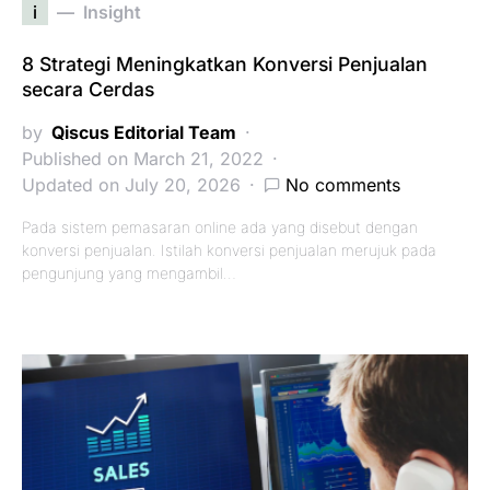
i
Insight
8 Strategi Meningkatkan Konversi Penjualan
secara Cerdas
by
Qiscus Editorial Team
Published on March 21, 2022
Updated on July 20, 2026
No comments
Pada sistem pemasaran online ada yang disebut dengan
konversi penjualan. Istilah konversi penjualan merujuk pada
pengunjung yang mengambil…