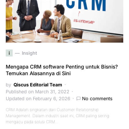
i
Insight
Mengapa CRM software Penting untuk Bisnis?
Temukan Alasannya di Sini
by
Qiscus Editorial Team
Published on March 31, 2022
Updated on February 6, 2026
No comments
CRM Adalah singkatan dari Customer Relationship
Management. Dalam industri saat ini, CRM paling sering
mengacu pada solusi CRM…