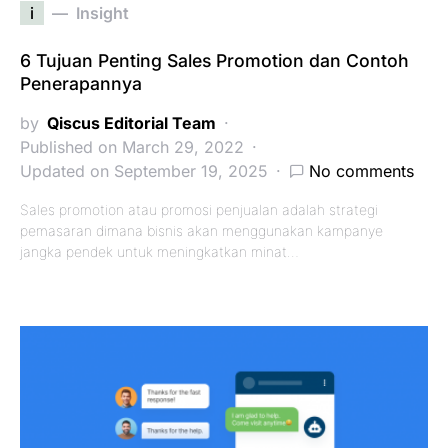
i
Insight
6 Tujuan Penting Sales Promotion dan Contoh
Penerapannya
by
Qiscus Editorial Team
Published on March 29, 2022
Updated on September 19, 2025
No comments
Sales promotion atau promosi penjualan adalah strategi
pemasaran dimana bisnis akan menggunakan kampanye
jangka pendek untuk meningkatkan minat…