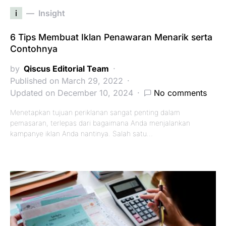
i
Insight
6 Tips Membuat Iklan Penawaran Menarik serta
Contohnya
by
Qiscus Editorial Team
Published on March 29, 2022
Updated on December 10, 2024
No comments
Menetapkan tujuan periklanan sangat penting dalam
pemasaran, terlepas dari bagaimana Anda menjalankan
kampanye iklan Anda nantinya. Salah satu…