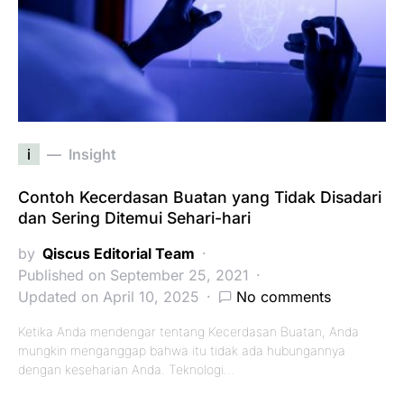
i
Insight
Contoh Kecerdasan Buatan yang Tidak Disadari
dan Sering Ditemui Sehari-hari
by
Qiscus Editorial Team
Published on September 25, 2021
Updated on April 10, 2025
No comments
Ketika Anda mendengar tentang Kecerdasan Buatan, Anda
mungkin menganggap bahwa itu tidak ada hubungannya
dengan keseharian Anda. Teknologi…