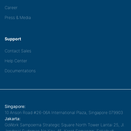
Career
Press & Media
Support
Contact Sales
Help Center
Documentations
Singapore:
10 Anson Road #26-06A International Plaza, Singapore 079903
Jakarta:
GoWork Sampoerna Strategic Square North Tower Lantai 25, Jl.
Jenderal Sudirman No.Kav. 45, Karet Semanggi, Setiabudi,