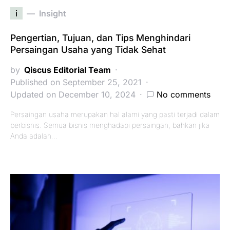
i
Insight
Pengertian, Tujuan, dan Tips Menghindari
Persaingan Usaha yang Tidak Sehat
by
Qiscus Editorial Team
Published on September 25, 2021
Updated on December 10, 2024
No comments
Persaingan usaha merupakan hal alami yang pasti terjadi dalam
berbisnis. Semua bisnis menghadapi persaingan, bahkan jika
Anda adalah…