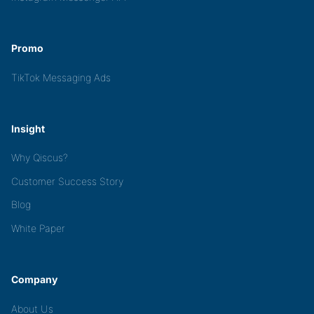
Promo
TikTok Messaging Ads
Insight
Why Qiscus?
Customer Success Story
Blog
White Paper
Company
About Us