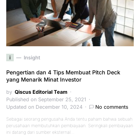
i
Insight
Pengertian dan 4 Tips Membuat Pitch Deck
yang Menarik Minat Investor
by
Qiscus Editorial Team
Published on September 25, 2021
Updated on December 10, 2024
No comments
Sebagai seorang pengusaha Anda tentu paham bahwa sebuah
perusahaan membutuhkan pembiayaan. Seringkali pembiayaan
ini datang dari sumber eksternal…