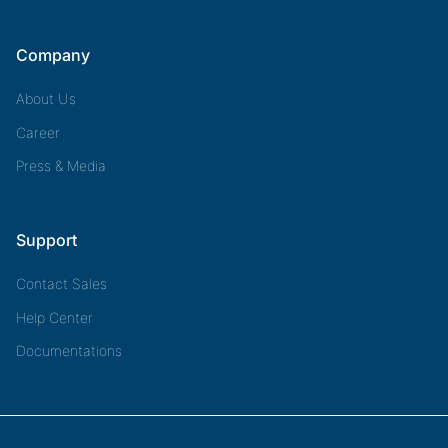
Company
About Us
Career
Press & Media
Support
Contact Sales
Help Center
Documentations