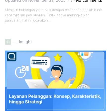
Updated on November 21, 2025
No comments
Menjalin hubungan yang baik dengan pelanggan adalah kunci
keberhasilan perusahaan. Tidak hanya meningkatkan
penjualan, hal ini juga akan…
i
Insight