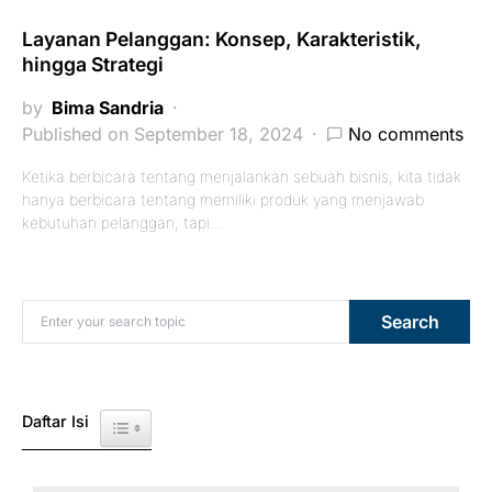
Layanan Pelanggan: Konsep, Karakteristik,
hingga Strategi
by
Bima Sandria
Published on September 18, 2024
No comments
Ketika berbicara tentang menjalankan sebuah bisnis, kita tidak
hanya berbicara tentang memiliki produk yang menjawab
kebutuhan pelanggan, tapi…
Search for:
Search
Daftar Isi
Toggle Table of Content