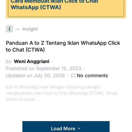
i
Insight
Panduan A to Z Tentang Iklan WhatsApp Click
to Chat (CTWA)
by
Weni Anggriani
Published on September 15, 2023
Updated on July 20, 2026
No comments
Kali ini WhatsApp hadir dengan inovasinya dengan
menghadirkan iklan Click to Chat WhatsApp (CTWA). Simak
artikel ini untuk…
Load More