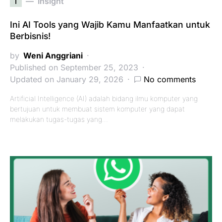
i
Insight
Ini AI Tools yang Wajib Kamu Manfaatkan untuk
Berbisnis!
by
Weni Anggriani
Published on September 25, 2023
Updated on January 29, 2026
No comments
Artificial Intelligence (AI) adalah bidang ilmu komputer yang
bertujuan untuk membuat sistem komputer yang dapat
melakukan tugas-tugas yang…