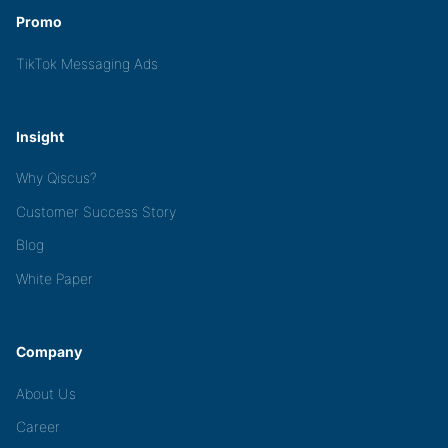
Promo
TikTok Messaging Ads
Insight
Why Qiscus?
Customer Success Story
Blog
White Paper
Company
About Us
Career