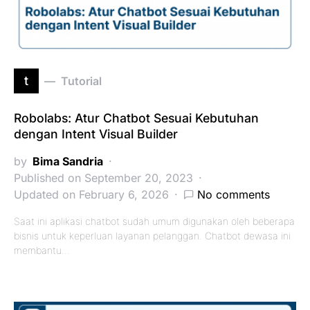
t
Tutorial
Robolabs: Atur Chatbot Sesuai Kebutuhan
dengan Intent Visual Builder
by
Bima Sandria
Published on September 20, 2023
Updated on February 6, 2026
No comments
Saat ini aplikasi chatbot sudah umum digunakan oleh beberapa
bisnis untuk keperluan layanan pelanggan. Chatbot dewasa ini
membantu…