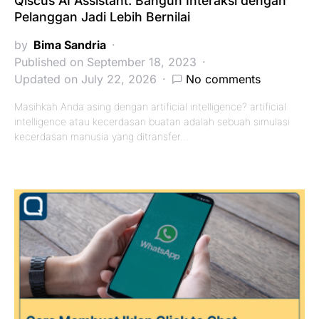
Qiscus AI Assistant: Bangun Interaksi dengan
Pelanggan Jadi Lebih Bernilai
by
Bima Sandria
Published on September 18, 2023
Updated on July 22, 2026
No comments
Masihkah Anda asing dengan artificial intelligence? artificial
intelligence atau kecerdasan buatan adalah sebuah simulasi
kecerdasan manusia yang ditransfer…