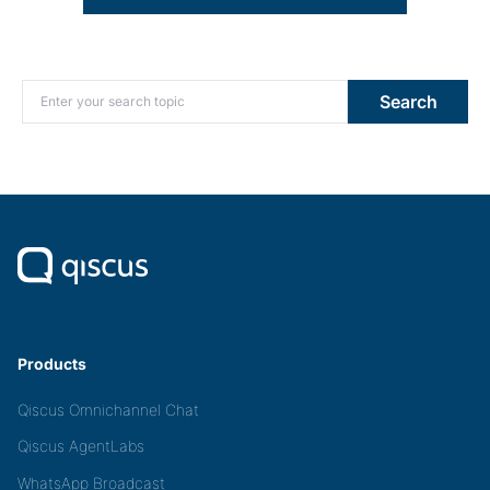
Search for:
Search
Products
Qiscus Omnichannel Chat
Qiscus AgentLabs
WhatsApp Broadcast