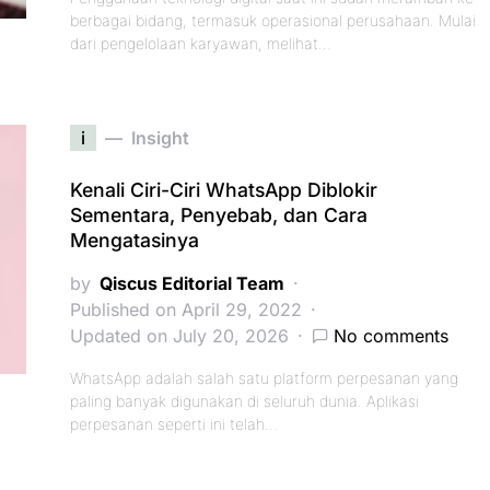
berbagai bidang, termasuk operasional perusahaan. Mulai
dari pengelolaan karyawan, melihat…
i
Insight
Kenali Ciri-Ciri WhatsApp Diblokir
Sementara, Penyebab, dan Cara
Mengatasinya
by
Qiscus Editorial Team
Published on April 29, 2022
Updated on July 20, 2026
No comments
WhatsApp adalah salah satu platform perpesanan yang
paling banyak digunakan di seluruh dunia. Aplikasi
perpesanan seperti ini telah…