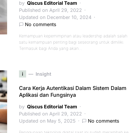
by
Qiscus Editorial Team
Published on April 29, 2022
Updated on December 10, 2024
No comments
Kemampuan kepemimpinan atau leadership adalah salah
satu kemampuan penting bagi seseorang untuk dimiliki.
Termasuk bagi Anda yang akan…
i
Insight
Cara Kerja Autentikasi Dalam Sistem Dalam
Aplikasi dan Fungsinya
by
Qiscus Editorial Team
Published on April 29, 2022
Updated on May 5, 2025
No comments
Penggunaan teknologi digital saat ini sudah merambah ke