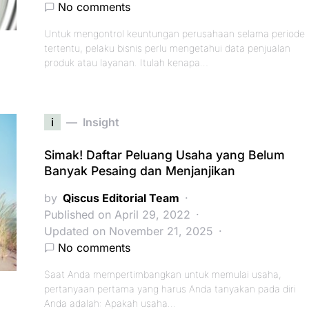
No comments
Untuk mengontrol keuntungan perusahaan selama periode
tertentu, pelaku bisnis perlu mengetahui data penjualan
produk atau layanan. Itulah kenapa…
i
Insight
Simak! Daftar Peluang Usaha yang Belum
Banyak Pesaing dan Menjanjikan
by
Qiscus Editorial Team
Published on April 29, 2022
Updated on November 21, 2025
No comments
Saat Anda mempertimbangkan untuk memulai usaha,
pertanyaan pertama yang harus Anda tanyakan pada diri
Anda adalah: Apakah usaha…