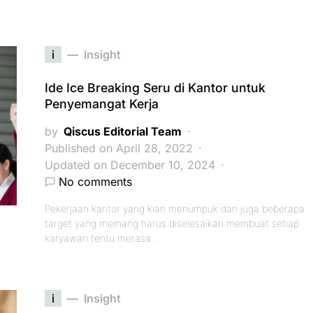
i
Insight
Ide Ice Breaking Seru di Kantor untuk
Penyemangat Kerja
by
Qiscus Editorial Team
Published on April 28, 2022
Updated on December 10, 2024
No comments
Pekerjaan kantor yang kian menumpuk dan juga beberapa
target yang memang harus diselesaikan membuat setiap
karyawan tentu merasa…
i
Insight