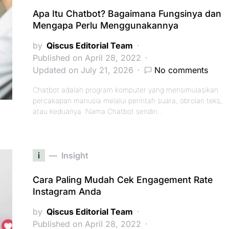
Apa Itu Chatbot? Bagaimana Fungsinya dan
Mengapa Perlu Menggunakannya
by
Qiscus Editorial Team
Published on April 28, 2022
Updated on July 21, 2026
No comments
Chatbot adalah program komputer yang mensimulasikan
percakapan manusia melalui perintah suara, obrolan teks,
atau keduanya. Nama Chatbot sendiri…
i
Insight
Cara Paling Mudah Cek Engagement Rate
Instagram Anda
by
Qiscus Editorial Team
Published on April 28, 2022