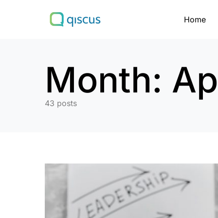
Home
Search for:
Month:
Ap
43 posts