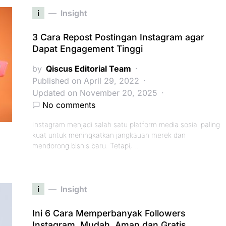
i
Insight
3 Cara Repost Postingan Instagram agar
Dapat Engagement Tinggi
by
Qiscus Editorial Team
Published on April 29, 2022
Updated on November 20, 2025
No comments
Instagram menjadi salah satu platform media sosial paling
kuat untuk meningkatkan jangkauan merek dan
mendorong bisnis baru. Tetapi,…
i
Insight
Ini 6 Cara Memperbanyak Followers
Instagram, Mudah, Aman dan Gratis