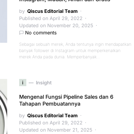
by
Qiscus Editorial Team
Published on April 29, 2022
Updated on November 20, 2025
No comments
Sebagai sebuah merek, Anda tentunya ingin mendapatkan
banyak follower di Instagram untuk memperkenalkan
merek Anda pada dunia. Memperbanyak…
i
Insight
Mengenal Fungsi Pipeline Sales dan 6
Tahapan Pembuatannya
by
Qiscus Editorial Team
Published on April 29, 2022
Updated on November 21, 2025