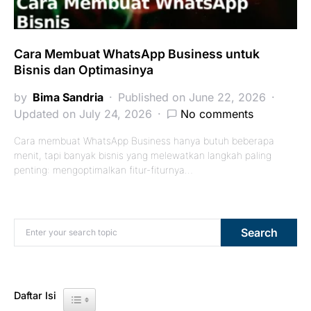
Cara Membuat WhatsApp Business untuk
Bisnis dan Optimasinya
by
Bima Sandria
Published on June 22, 2026
Updated on July 24, 2026
No comments
Cara membuat WhatsApp Business hanya butuh beberapa
menit, tapi banyak bisnis yang melewatkan langkah paling
penting: mengoptimalkan fitur-fiturnya…
Search for:
Search
Daftar Isi
Toggle Table of Content