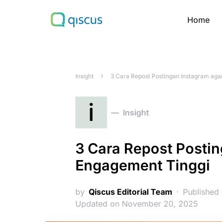
Home
Search for:
Insight
3 Cara Repost Postingan Instagram aga
i
Insight
3 Cara Repost Posti
Engagement Tinggi
by
Qiscus Editorial Team
Published 
Updated on November 20, 2025