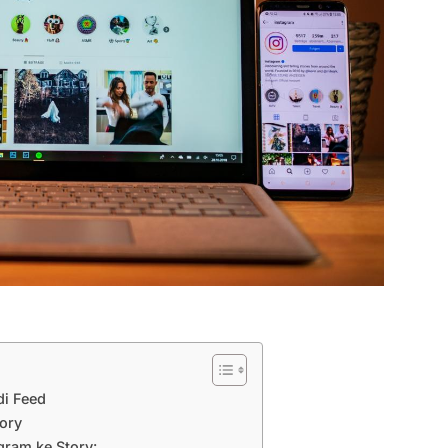
di Feed
tory
gram ke Story: