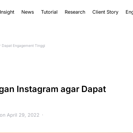
Insight
News
Tutorial
Research
Client Story
Eng
r Dapat Engagement Tinggi
ngan Instagram agar Dapat
on April 29, 2022