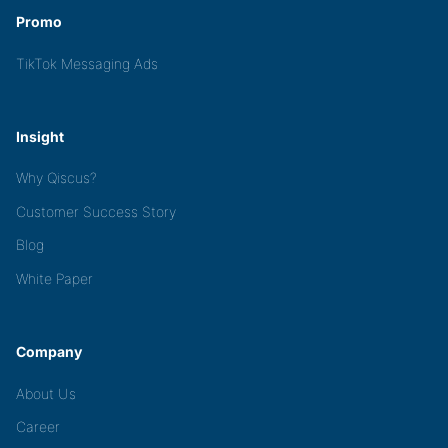
Promo
TikTok Messaging Ads
Insight
Why Qiscus?
Customer Success Story
Blog
White Paper
Company
About Us
Career