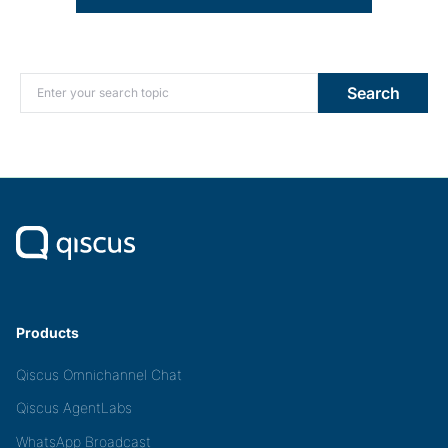
Search for:
Search
Products
Qiscus Omnichannel Chat
Qiscus AgentLabs
WhatsApp Broadcast