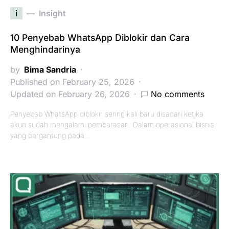
i
Insight
10 Penyebab WhatsApp Diblokir dan Cara
Menghindarinya
by
Bima Sandria
Published on February 25, 2026
Updated on February 26, 2026
No comments
Penyebab WhatsApp diblokir sering kali baru disadari ketika
akun sudah mengalami pembatasan. Dalam operasional bisnis
yang bergantung pada…