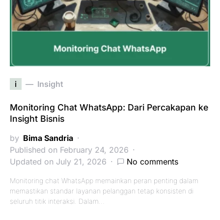
i
Insight
Monitoring Chat WhatsApp: Dari Percakapan ke
Insight Bisnis
by
Bima Sandria
Published on February 24, 2026
Updated on July 21, 2026
No comments
Monitoring chat WhatsApp memainkan peran penting dalam
memastikan standar layanan pelanggan tetap konsisten di
seluruh titik interaksi. Dalam…