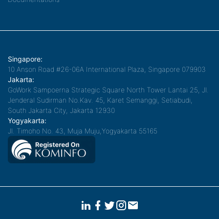
Singapore:
10 Anson Road #26-06A International Plaza, Singapore 079903
Jakarta:
GoWork Sampoerna Strategic Square North Tower Lantai 25, Jl.
Jenderal Sudirman No.Kav. 45, Karet Semanggi, Setiabudi,
South Jakarta City, Jakarta 12930
Yogyakarta:
Jl. Timoho No. 43, Muja Muju,Yogyakarta 55165