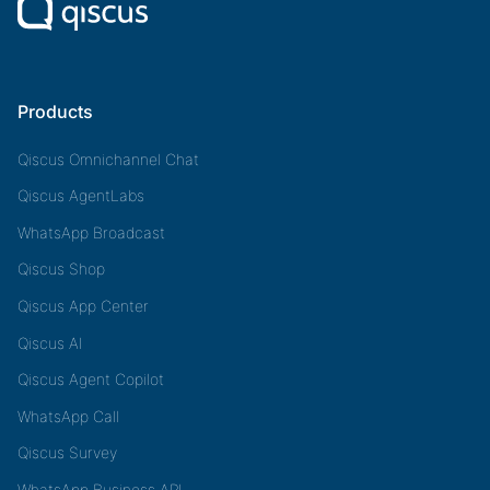
Products
Qiscus Omnichannel Chat
Qiscus AgentLabs
WhatsApp Broadcast
Qiscus Shop
Qiscus App Center
Qiscus AI
Qiscus Agent Copilot
WhatsApp Call
Qiscus Survey
WhatsApp Business API