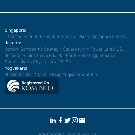
Singapore:
10 Anson Road #26-06A International Plaza, Singapore 079903
Jakarta:
GoWork Sampoerna Strategic Square North Tower Lantai 25, Jl.
Jenderal Sudirman No.Kav. 45, Karet Semanggi, Setiabudi,
South Jakarta City, Jakarta 12930
Yogyakarta:
Jl. Timoho No. 43, Muja Muju,Yogyakarta 55165
Privacy Policy
Term of Service