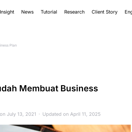
Insight
News
Tutorial
Research
Client Story
Eng
ness Plan
udah Membuat Business
on July 13, 2021
Updated on April 11, 2025