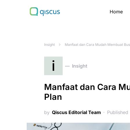
Home
Search for:
Insight
Manfaat dan Cara Mudah Membuat Busi
i
Insight
Manfaat dan Cara M
Plan
by
Qiscus Editorial Team
Published 