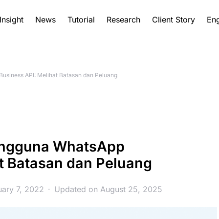
Insight
News
Tutorial
Research
Client Story
Eng
usiness API: Melihat Batasan dan Peluang
Pengguna WhatsApp
at Batasan dan Peluang
uary 7, 2022
Updated on August 25, 2025