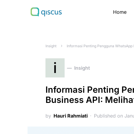
Home
Search for:
Insight
Informasi Penting Pengguna WhatsApp B
i
Insight
Informasi Penting 
Business API: Melih
by
Hauri Rahmiati
Published on Jan