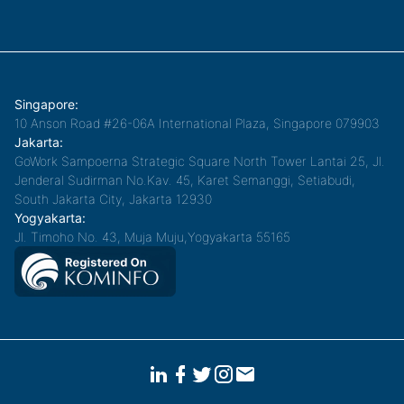
Singapore:
10 Anson Road #26-06A International Plaza, Singapore 079903
Jakarta:
GoWork Sampoerna Strategic Square North Tower Lantai 25, Jl.
Jenderal Sudirman No.Kav. 45, Karet Semanggi, Setiabudi,
South Jakarta City, Jakarta 12930
Yogyakarta:
Jl. Timoho No. 43, Muja Muju,Yogyakarta 55165