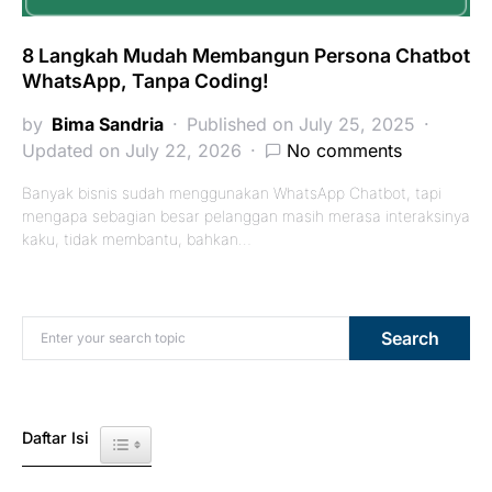
8 Langkah Mudah Membangun Persona Chatbot
WhatsApp, Tanpa Coding!
by
Bima Sandria
Published on July 25, 2025
Updated on July 22, 2026
No comments
Banyak bisnis sudah menggunakan WhatsApp Chatbot, tapi
mengapa sebagian besar pelanggan masih merasa interaksinya
kaku, tidak membantu, bahkan…
Search for:
Search
Daftar Isi
Toggle Table of Content