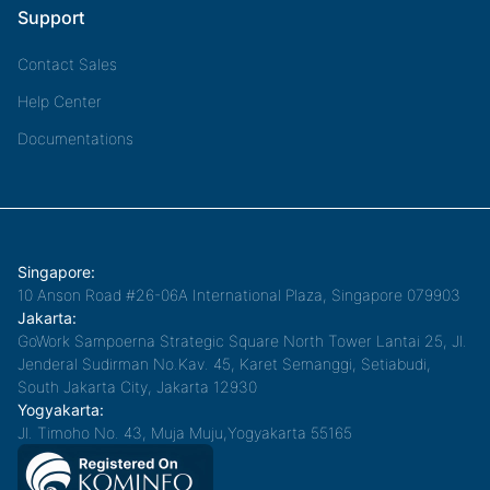
Support
Contact Sales
Help Center
Documentations
Singapore:
10 Anson Road #26-06A International Plaza, Singapore 079903
Jakarta:
GoWork Sampoerna Strategic Square North Tower Lantai 25, Jl.
Jenderal Sudirman No.Kav. 45, Karet Semanggi, Setiabudi,
South Jakarta City, Jakarta 12930
Yogyakarta:
Jl. Timoho No. 43, Muja Muju,Yogyakarta 55165