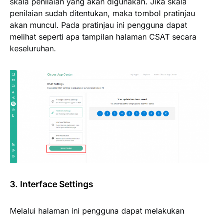
skala penilaian yang akan digunakan. Jika skala
penilaian sudah ditentukan, maka tombol pratinjau
akan muncul. Pada pratinjau ini pengguna dapat
melihat seperti apa tampilan halaman CSAT secara
keseluruhan.
3. Interface Settings
Melalui halaman ini pengguna dapat melakukan