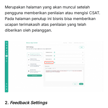
Merupakan halaman yang akan muncul setelah
pengguna memberikan penilaian atau mengisi CSAT.
Pada halaman penutup ini bisnis bisa memberikan
ucapan terimakasih atas penilaian yang telah
diberikan oleh pelanggan.
2.
Feedback Settings