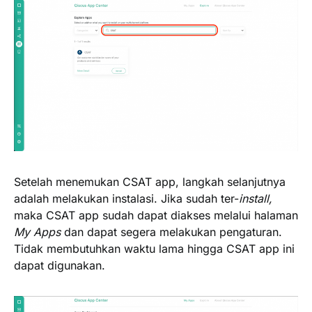
Setelah menemukan CSAT app, langkah selanjutnya
adalah melakukan instalasi. Jika sudah ter-
install,
maka CSAT app sudah dapat diakses melalui halaman
My Apps
dan dapat segera melakukan pengaturan.
Tidak membutuhkan waktu lama hingga CSAT app ini
dapat digunakan.