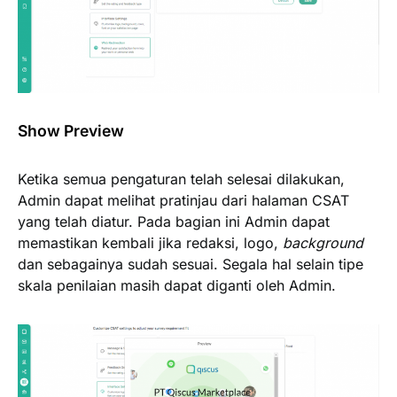
Show Preview
Ketika semua pengaturan telah selesai dilakukan,
Admin dapat melihat
pratinjau
dari halaman CSAT
yang telah diatur. Pada bagian ini Admin dapat
memastikan kembali jika redaksi, logo,
background
dan sebagainya sudah sesuai. Segala hal selain tipe
skala penilaian masih dapat diganti oleh Admin.