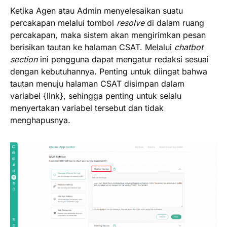
Ketika Agen atau Admin menyelesaikan suatu
percakapan melalui tombol
resolve
di dalam ruang
percakapan, maka sistem akan mengirimkan pesan
berisikan tautan ke halaman CSAT. Melalui
chatbot
section
ini pengguna dapat mengatur redaksi sesuai
dengan kebutuhannya. Penting untuk diingat bahwa
tautan menuju halaman CSAT disimpan dalam
variabel
{link}
, sehingga penting untuk selalu
menyertakan variabel tersebut dan tidak
menghapusnya.