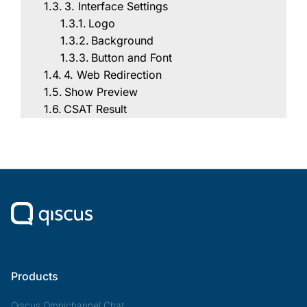
3. Interface Settings
Logo
Background
Button and Font
4. Web Redirection
Show Preview
CSAT Result
Products
Qiscus Omnichannel Chat