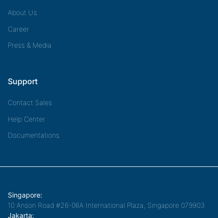
About Us
Career
Press & Media
Support
Contact Sales
Help Center
Documentations
Singapore:
10 Anson Road #26-06A International Plaza, Singapore 079903
Jakarta: