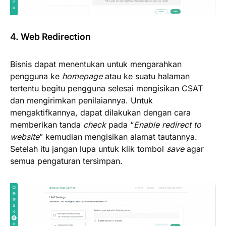
4. Web Redirection
Bisnis dapat menentukan untuk mengarahkan
pengguna ke
homepage
atau ke suatu halaman
tertentu begitu pengguna selesai mengisikan CSAT
dan mengirimkan penilaiannya. Untuk
mengaktifkannya, dapat dilakukan dengan cara
memberikan tanda
check
pada “
Enable redirect to
website
” kemudian mengisikan alamat tautannya.
Setelah itu jangan lupa untuk klik tombol
save
agar
semua pengaturan tersimpan.