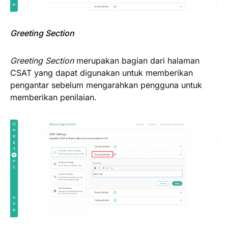
Greeting Section
Greeting Section
merupakan bagian dari halaman
CSAT yang dapat digunakan untuk memberikan
pengantar sebelum mengarahkan pengguna untuk
memberikan penilaian.