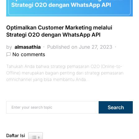
Optimalkan Customer Marketing melalui
Strategi O2O dengan WhatsApp API
by
almasathia
Published on June 27, 2023
No comments
Tahukah Anda bahwa strategi pemasaran O2O (Online-to-
Offline) merupakan bagian penting dari strategi pemasaran
omnichannel yang bisa membantu Anda…
Search for:
Search
Daftar Isi
Toggle Table of Content