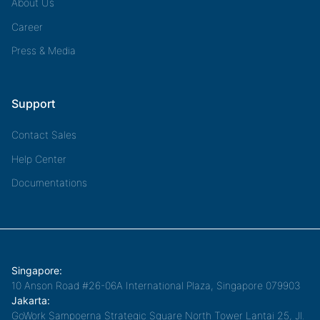
About Us
Career
Press & Media
Support
Contact Sales
Help Center
Documentations
Singapore:
10 Anson Road #26-06A International Plaza, Singapore 079903
Jakarta:
GoWork Sampoerna Strategic Square North Tower Lantai 25, Jl.