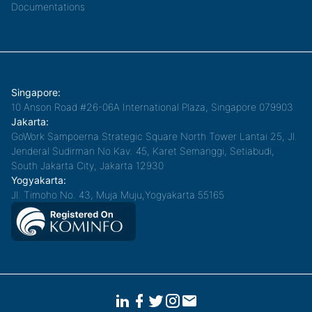
Documentations
Singapore:
10 Anson Road #26-06A International Plaza, Singapore 079903
Jakarta:
GoWork Sampoerna Strategic Square North Tower Lantai 25, Jl.
Jenderal Sudirman No.Kav. 45, Karet Semanggi, Setiabudi,
South Jakarta City, Jakarta 12930
Yogyakarta:
Jl. Timoho No. 43, Muja Muju,Yogyakarta 55165