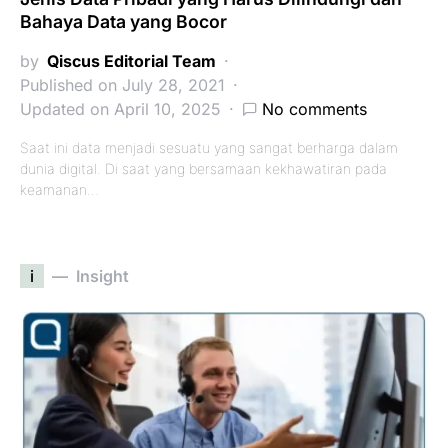
Bahaya Data yang Bocor
by
Qiscus Editorial Team
Published on July 28, 2021
Updated on April 10, 2025
No comments
Saat ini data menjadi sesuatu yang sangat berharga dalam
dunia digital. Di saat yang bersamaan kekhawatiran pada
keamanan…
i
Insight