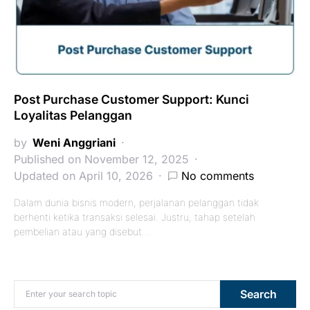
Post Purchase Customer Support: Kunci
Loyalitas Pelanggan
by
Weni Anggriani
Published on November 12, 2025
Updated on April 10, 2026
No comments
Dalam dunia bisnis modern, perjalanan pelanggan tidak
berhenti ketika transaksi selesai. Justru, tahap setelah
pembelian atau yang disebut…
Search for:
Search