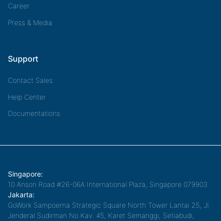
Career
Press & Media
Support
Contact Sales
Help Center
Documentations
Singapore:
10 Anson Road #26-06A International Plaza, Singapore 079903
Jakarta:
GoWork Sampoerna Strategic Square North Tower Lantai 25, Jl.
Jenderal Sudirman No.Kav. 45, Karet Semanggi, Setiabudi,