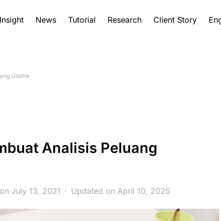
Insight
News
Tutorial
Research
Client Story
Eng
uang Usaha
mbuat Analisis Peluang
on July 13, 2021
Updated on April 10, 2025