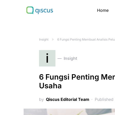
Home
Search for:
Insight
6 Fungsi Penting Membuat Analisis Pel
i
Insight
6 Fungsi Penting Me
Usaha
by
Qiscus Editorial Team
Published 