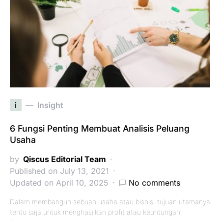
i
Insight
6 Fungsi Penting Membuat Analisis Peluang
Usaha
by
Qiscus Editorial Team
Published on July 13, 2021
Updated on April 10, 2025
No comments
Dalam membangun sebuah usaha atau bisnis, tujuan utamanya
tentu saja untuk menghasilkan profit atau keuntungan.