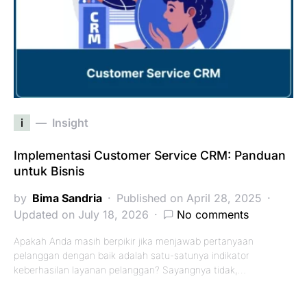
i
Insight
Implementasi Customer Service CRM: Panduan
untuk Bisnis
by
Bima Sandria
Published on April 28, 2025
Updated on July 18, 2026
No comments
Apakah Anda masih berpikir jika menjawab pertanyaan
pelanggan dengan baik adalah satu-satunya indikator
keberhasilan layanan pelanggan? Sayangnya tidak,…