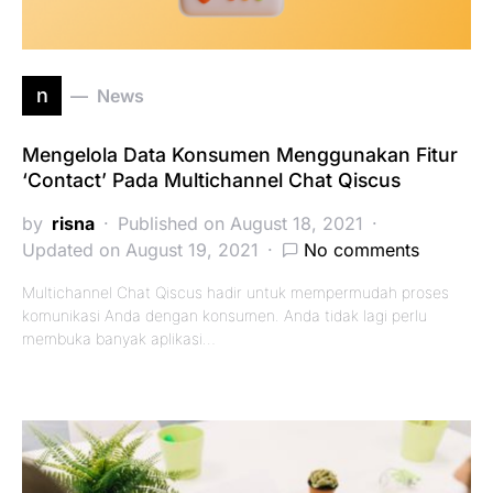
n
News
Mengelola Data Konsumen Menggunakan Fitur
‘Contact’ Pada Multichannel Chat Qiscus
by
risna
Published on August 18, 2021
Updated on August 19, 2021
No comments
Multichannel Chat Qiscus hadir untuk mempermudah proses
komunikasi Anda dengan konsumen. Anda tidak lagi perlu
membuka banyak aplikasi…