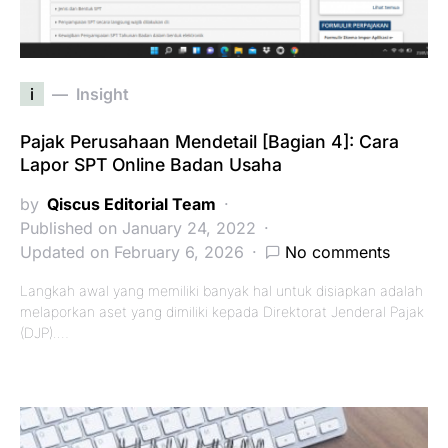
i
Insight
Pajak Perusahaan Mendetail [Bagian 4]: Cara
Lapor SPT Online Badan Usaha
by
Qiscus Editorial Team
Published on January 24, 2022
Updated on February 6, 2026
No comments
Langkah awal yang memiliki banyak hal untuk disiapkan adalah
melaporkan aset yang dimiliki kepada Direktorat Jenderal Pajak
(DJP).…