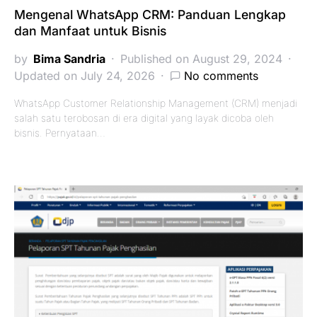
Mengenal WhatsApp CRM: Panduan Lengkap
dan Manfaat untuk Bisnis
by
Bima Sandria
Published on August 29, 2024
Updated on July 24, 2026
No comments
WhatsApp Customer Relationship Management (CRM) menjadi
salah satu terobosan di era digital yang layak dicoba oleh
bisnis. Pernyataan…