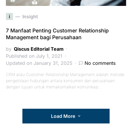
i
Insight
7 Manfaat Penting Customer Relationship
Management bagi Perusahaan
by
Qiscus Editorial Team
Published on July 1, 2021
Updated on January 31, 2025
No comments
CRM atau Customer Relationship Management adalah metode
pengelolaan hubungan antara konsumen dan perusahaan
dengan tujuan untuk memaksimalkan komunikasi…
Load More