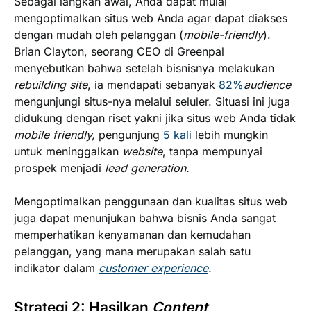
Sebagai langkah awal, Anda dapat mulai
mengoptimalkan situs web Anda agar dapat diakses
dengan mudah oleh pelanggan (
mobile-friendly
).
Brian Clayton, seorang CEO di Greenpal
menyebutkan bahwa setelah bisnisnya melakukan
rebuilding site
, ia mendapati sebanyak
82%
audience
mengunjungi situs-nya melalui seluler. Situasi ini juga
didukung dengan riset yakni jika situs web Anda tidak
mobile friendly,
pengunjung
5 kali
lebih mungkin
untuk meninggalkan
website
, tanpa mempunyai
prospek menjadi
lead generation.
Mengoptimalkan penggunaan dan kualitas situs web
juga dapat menunjukan bahwa bisnis Anda sangat
memperhatikan kenyamanan dan kemudahan
pelanggan, yang mana merupakan salah satu
indikator dalam
customer experience
.
Strategi 2: Hasilkan
Content