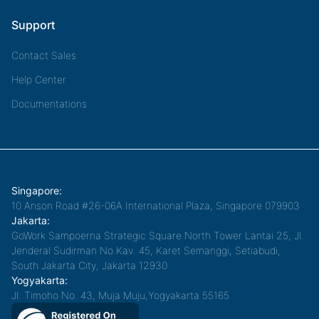
Support
Contact Sales
Help Center
Documentations
Singapore:
10 Anson Road #26-06A International Plaza, Singapore 079903
Jakarta:
GoWork Sampoerna Strategic Square North Tower Lantai 25, Jl.
Jenderal Sudirman No.Kav. 45, Karet Semanggi, Setiabudi,
South Jakarta City, Jakarta 12930
Yogyakarta:
Jl. Timoho No. 43, Muja Muju,Yogyakarta 55165