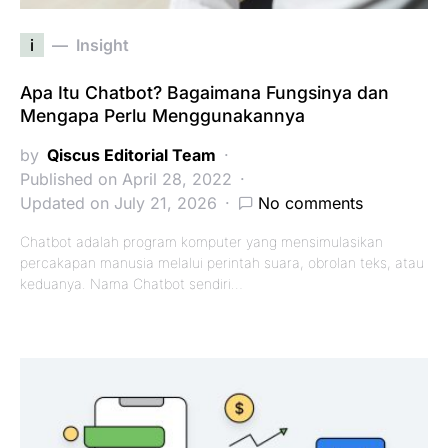
i
Insight
Apa Itu Chatbot? Bagaimana Fungsinya dan
Mengapa Perlu Menggunakannya
by
Qiscus Editorial Team
Published on April 28, 2022
Updated on July 21, 2026
No comments
Chatbot adalah program komputer yang mensimulasikan
percakapan manusia melalui perintah suara, obrolan teks, atau
keduanya. Nama Chatbot sendiri…