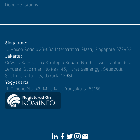
Documentations
Singapore:
10 Anson Road #26-06A International Plaza, Singapore 079903
Jakarta:
GoWork Sampoerna Strategic Square North Tower Lantai 25, Jl.
Jenderal Sudirman No.Kav. 45, Karet Semanggi, Setiabudi,
South Jakarta City, Jakarta 12930
Yogyakarta:
Jl. Timoho No. 43, Muja Muju,Yogyakarta 55165