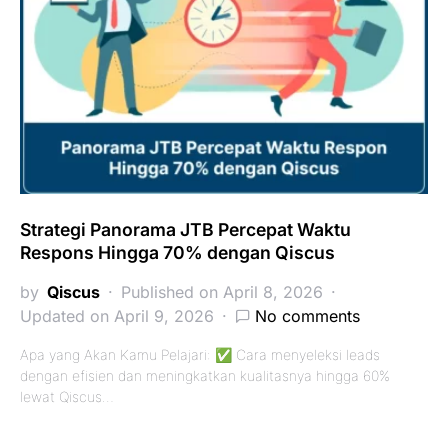
Strategi Panorama JTB Percepat Waktu
Respons Hingga 70% dengan Qiscus
by
Qiscus
Published on April 8, 2026
Updated on April 9, 2026
No comments
Apa yang Akan Kamu Pelajari: ✅ Cara menyeleksi leads
dengan efisien dan meningkatkan kualitasnya hingga 60%
lewat Qiscus…