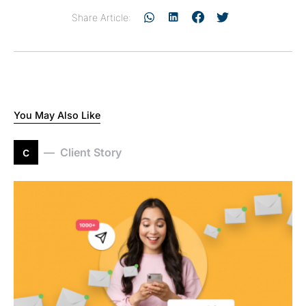
Share Article:
You May Also Like
c
Client Story