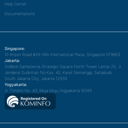
Help Center
Documentations
Singapore:
10 Anson Road #26-06A International Plaza, Singapore 079903
Jakarta:
GoWork Sampoerna Strategic Square North Tower Lantai 25, Jl.
Jenderal Sudirman No.Kav. 45, Karet Semanggi, Setiabudi,
South Jakarta City, Jakarta 12930
Yogyakarta:
Jl. Timoho No. 43, Muja Muju,Yogyakarta 55165