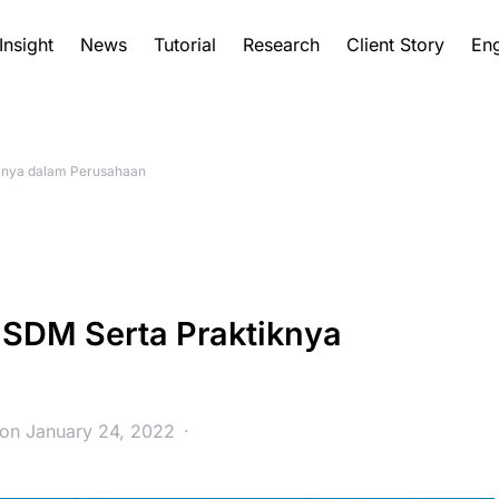
Insight
News
Tutorial
Research
Client Story
Eng
knya dalam Perusahaan
SDM Serta Praktiknya
 on January 24, 2022