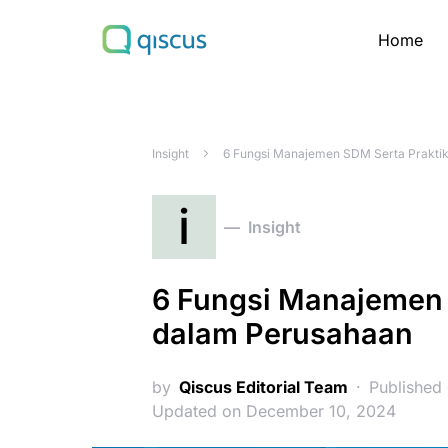
Home
Search for:
Insight
6 Fungsi Manajemen SDM Serta Prakti
i
Insight
6 Fungsi Manajemen 
dalam Perusahaan
by
Qiscus Editorial Team
Published
Updated on December 10, 2024