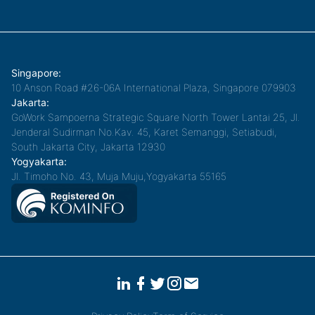
Singapore:
10 Anson Road #26-06A International Plaza, Singapore 079903
Jakarta:
GoWork Sampoerna Strategic Square North Tower Lantai 25, Jl.
Jenderal Sudirman No.Kav. 45, Karet Semanggi, Setiabudi,
South Jakarta City, Jakarta 12930
Yogyakarta:
Jl. Timoho No. 43, Muja Muju,Yogyakarta 55165