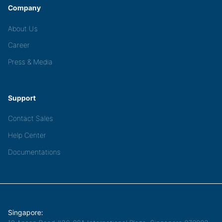
Company
About Us
Career
Press & Media
Support
Contact Sales
Help Center
Documentations
Singapore: