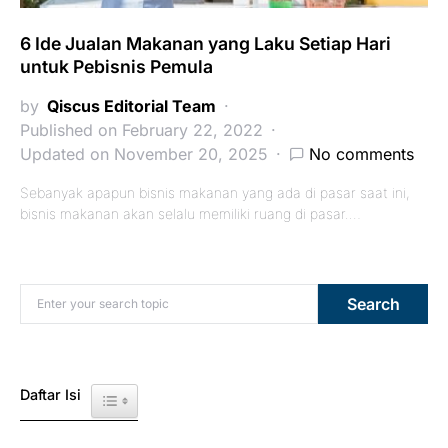
6 Ide Jualan Makanan yang Laku Setiap Hari
untuk Pebisnis Pemula
by
Qiscus Editorial Team
Published on February 22, 2022
Updated on November 20, 2025
No comments
Sebanyak apapun bisnis makanan yang ada di pasar saat ini,
bisnis makanan akan selalu memiliki ruang di pasar.…
Search for:
Search
Daftar Isi
Toggle Table of Content