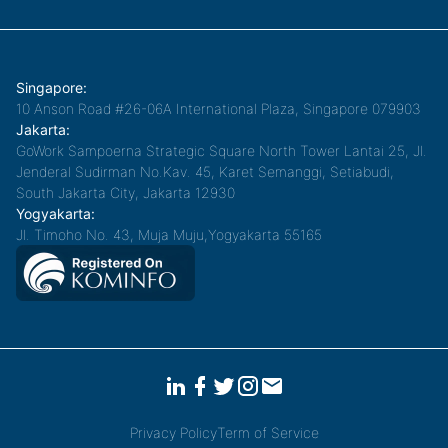
Singapore:
10 Anson Road #26-06A International Plaza, Singapore 079903
Jakarta:
GoWork Sampoerna Strategic Square North Tower Lantai 25, Jl.
Jenderal Sudirman No.Kav. 45, Karet Semanggi, Setiabudi,
South Jakarta City, Jakarta 12930
Yogyakarta:
Jl. Timoho No. 43, Muja Muju,Yogyakarta 55165
Privacy Policy
Term of Service