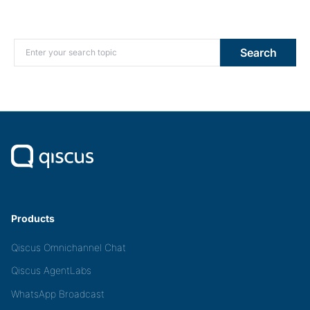
Search for:
Search
Products
Qiscus Omnichannel Chat
Qiscus AgentLabs
WhatsApp Broadcast