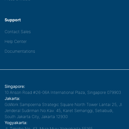
Support
Contact Sales
Help Center
Documentations
Singapore:
10 Anson Road #26-06A International Plaza, Singapore 079903
Jakarta:
GoWork Sampoerna Strategic Square North Tower Lantai 25, Jl.
Jenderal Sudirman No.Kav. 45, Karet Semanggi, Setiabudi,
South Jakarta City, Jakarta 12930
Yogyakarta:
Jl. Timoho No. 43, Muja Muju,Yogyakarta 55165