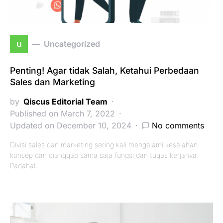
u
Uncategorized
Penting! Agar tidak Salah, Ketahui Perbedaan
Sales dan Marketing
by
Qiscus Editorial Team
Published on March 7, 2022
Updated on December 10, 2024
No comments
Divisi sales dan marketing sering kali mengalami kesalahan
konsep dan dianggap sama saja fungsi dan tugas kerjanya.
Padahal,…