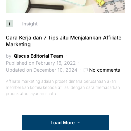
i
Insight
Cara Kerja dan 7 Tips Jitu Menjalankan Affiliate
Marketing
by
Qiscus Editorial Team
Published on February 16, 2022
Updated on December 10, 2024
No comments
Affiliate marketing adalah proses dimana perusahaan akan
memberikan komisi kepada afiliasi dengan cara memasarkan
produk atau layanan suatu…
Load More