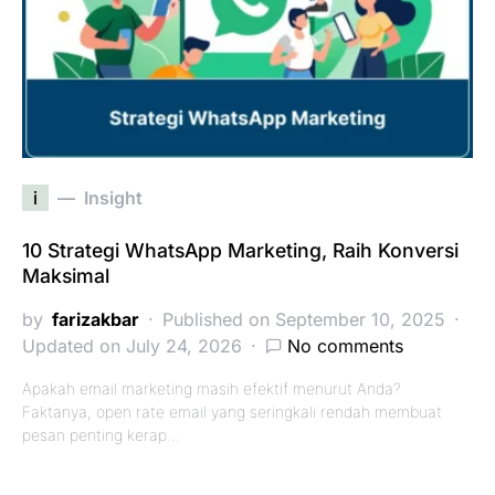
i
Insight
10 Strategi WhatsApp Marketing, Raih Konversi
Maksimal
by
farizakbar
Published on September 10, 2025
Updated on July 24, 2026
No comments
Apakah email marketing masih efektif menurut Anda?
Faktanya, open rate email yang seringkali rendah membuat
pesan penting kerap…