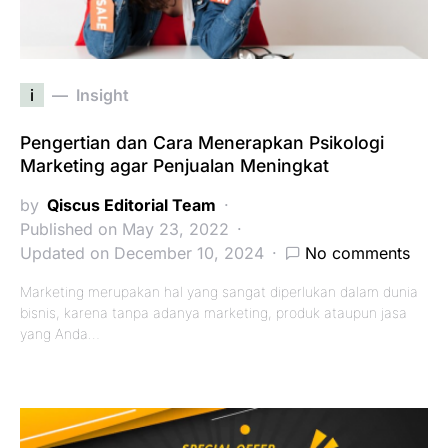
i
Insight
Pengertian dan Cara Menerapkan Psikologi
Marketing agar Penjualan Meningkat
by
Qiscus Editorial Team
Published on May 23, 2022
Updated on December 10, 2024
No comments
Marketing merupakan hal yang sangat diperlukan dalam dunia
bisnis, karena tanpa adanya marketing, produk ataupun jasa
yang Anda…