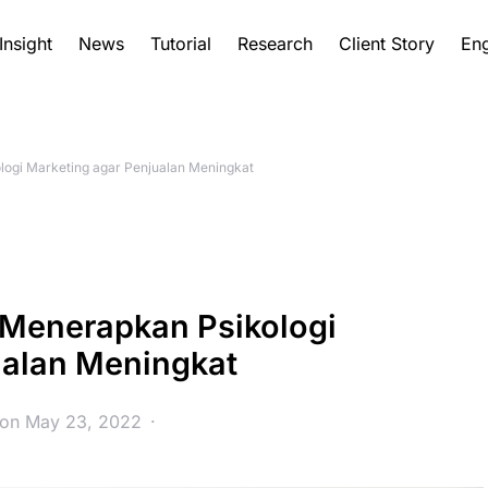
Insight
News
Tutorial
Research
Client Story
Eng
logi Marketing agar Penjualan Meningkat
 Menerapkan Psikologi
ualan Meningkat
 on May 23, 2022