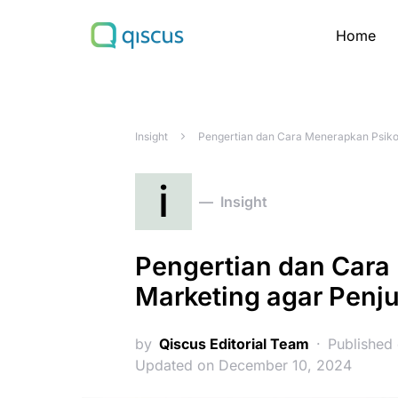
Home
Search for:
Insight
Pengertian dan Cara Menerapkan Psiko
i
Insight
Pengertian dan Cara
Marketing agar Penj
by
Qiscus Editorial Team
Published
Updated on December 10, 2024