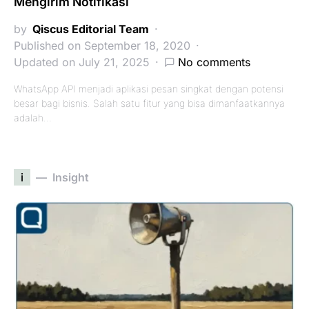
Mengirim Notifikasi
by
Qiscus Editorial Team
Published on September 18, 2020
Updated on July 21, 2025
No comments
WhatsApp API menjadi aplikasi pesan singkat dengan potensi
besar bagi bisnis. Salah satu fitur yang bisa dimanfaatkannya
adalah…
i
Insight