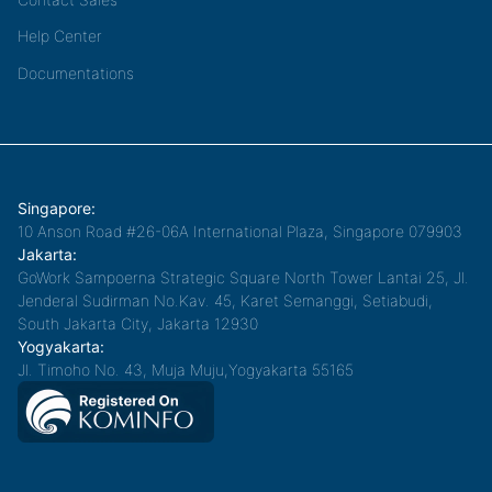
Help Center
Documentations
Singapore:
10 Anson Road #26-06A International Plaza, Singapore 079903
Jakarta:
GoWork Sampoerna Strategic Square North Tower Lantai 25, Jl.
Jenderal Sudirman No.Kav. 45, Karet Semanggi, Setiabudi,
South Jakarta City, Jakarta 12930
Yogyakarta:
Jl. Timoho No. 43, Muja Muju,Yogyakarta 55165