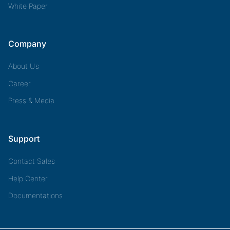
White Paper
Company
About Us
Career
Press & Media
Support
Contact Sales
Help Center
Documentations