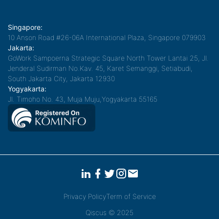
Singapore:
10 Anson Road #26-06A International Plaza, Singapore 079903
Jakarta:
GoWork Sampoerna Strategic Square North Tower Lantai 25, Jl.
Jenderal Sudirman No.Kav. 45, Karet Semanggi, Setiabudi,
South Jakarta City, Jakarta 12930
Yogyakarta:
Jl. Timoho No. 43, Muja Muju,Yogyakarta 55165
Privacy Policy
Term of Service
Qiscus © 2025