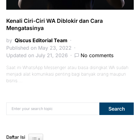
Kenali Ciri-Ciri WA Diblokir dan Cara
Mengatasinya
by
Qiscus Editorial Team
Published on May 23, 2022
Updated on July 21, 2026
No comments
Saat ini WhatsApp Messenger atau biasa disingkat WA sudah
menjadi alat komunikasi penting bagi banyak orang maupun
bisnis.…
Search for:
Search
Daftar Isi
Toggle Table of Content