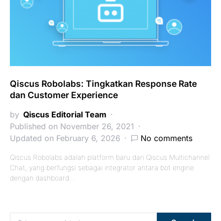
Qiscus Robolabs: Tingkatkan Response Rate
dan Customer Experience
by
Qiscus Editorial Team
Published on November 26, 2021
Updated on February 6, 2026
No comments
Qiscus Robolabs adalah platform baru dari Qiscus Multichannel
Chat, yang berfungsi sebagai integrator antara bot engine
dengan dashboard…
Search for: