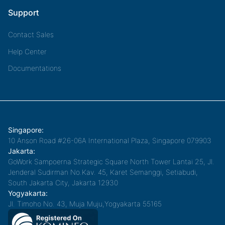
Support
Contact Sales
Help Center
Documentations
Singapore:
10 Anson Road #26-06A International Plaza, Singapore 079903
Jakarta:
GoWork Sampoerna Strategic Square North Tower Lantai 25, Jl.
Jenderal Sudirman No.Kav. 45, Karet Semanggi, Setiabudi,
South Jakarta City, Jakarta 12930
Yogyakarta:
Jl. Timoho No. 43, Muja Muju,Yogyakarta 55165