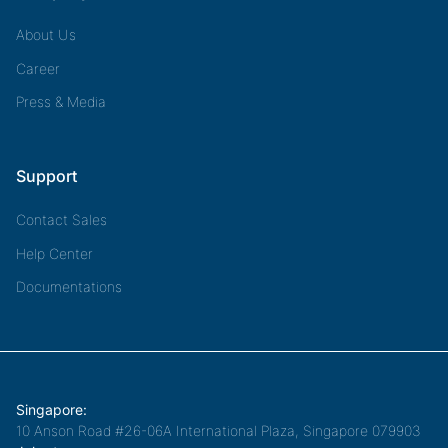
About Us
Career
Press & Media
Support
Contact Sales
Help Center
Documentations
Singapore:
10 Anson Road #26-06A International Plaza, Singapore 079903