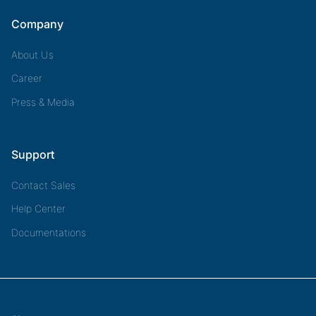
Company
About Us
Career
Press & Media
Support
Contact Sales
Help Center
Documentations