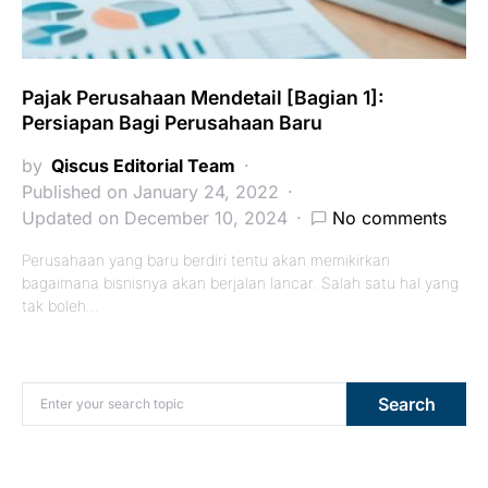
Pajak Perusahaan Mendetail [Bagian 1]:
Persiapan Bagi Perusahaan Baru
by
Qiscus Editorial Team
Published on January 24, 2022
Updated on December 10, 2024
No comments
Perusahaan yang baru berdiri tentu akan memikirkan
bagaimana bisnisnya akan berjalan lancar. Salah satu hal yang
tak boleh…
Search for:
Search