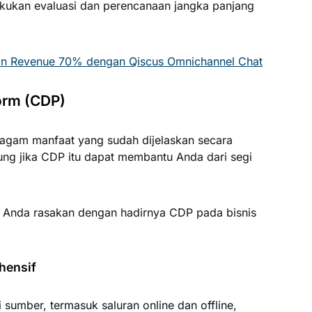
ukan evaluasi dan perencanaan jangka panjang
an Revenue 70% dengan Qiscus Omnichannel Chat
orm (CDP)
ragam manfaat yang sudah dijelaskan secara
gung jika CDP itu dapat membantu Anda dari segi
a Anda rasakan dengan hadirnya CDP pada bisnis
hensif
umber, termasuk saluran online dan offline,