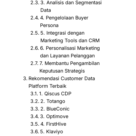
3. Analisis dan Segmentasi
Data
4. Pengelolaan Buyer
Persona
5. Integrasi dengan
Marketing Tools dan CRM
6. Personalisasi Marketing
dan Layanan Pelanggan
7. Membantu Pengambilan
Keputusan Strategis
Rekomendasi Customer Data
Platform Terbaik
1. Qiscus CDP
2. Totango
2. BlueConic
3. Optimove
4. FirstHive
5. Klaviyo