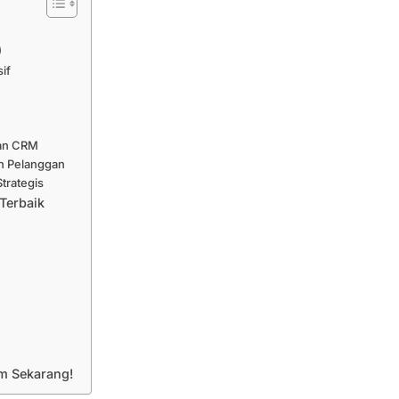
)
if
dan CRM
an Pelanggan
trategis
Terbaik
rm Sekarang!