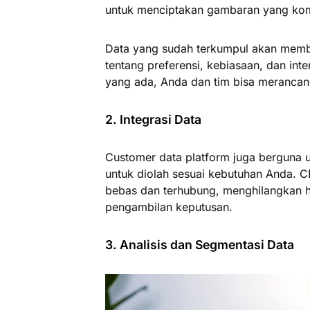
untuk menciptakan gambaran yang komp
Data yang sudah terkumpul akan memb
tentang preferensi, kebiasaan, dan inte
yang ada, Anda dan tim bisa merancang
2. Integrasi Data
Customer data platform juga berguna u
untuk diolah sesuai kebutuhan Anda. 
bebas dan terhubung, menghilangkan 
pengambilan keputusan.
3. Analisis dan Segmentasi Data