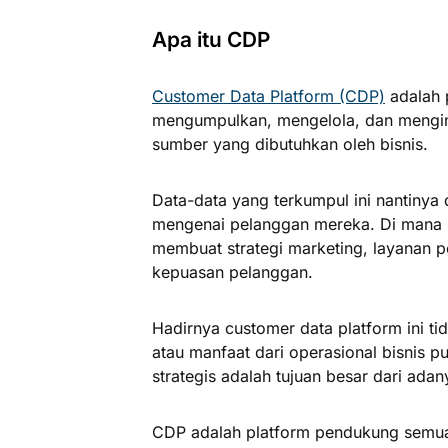
Apa itu CDP
Customer Data Platform (CDP)
adalah 
mengumpulkan, mengelola, dan mengint
sumber yang dibutuhkan oleh bisnis.
Data-data yang terkumpul ini nantiny
mengenai pelanggan mereka. Di mana 
membuat strategi marketing, layanan 
kepuasan pelanggan.
Hadirnya customer data platform ini ti
atau manfaat dari operasional bisnis p
strategis adalah tujuan besar dari ada
CDP adalah platform pendukung semua 