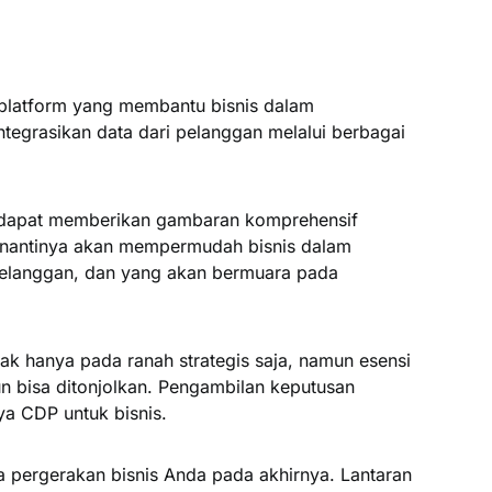
platform yang membantu bisnis dalam
egrasikan data dari pelanggan melalui berbagai
a dapat memberikan gambaran komprehensif
nantinya akan mempermudah bisnis dalam
pelanggan, dan yang akan bermuara pada
dak hanya pada ranah strategis saja, namun esensi
un bisa ditonjolkan. Pengambilan keputusan
nya CDP untuk bisnis.
pergerakan bisnis Anda pada akhirnya. Lantaran