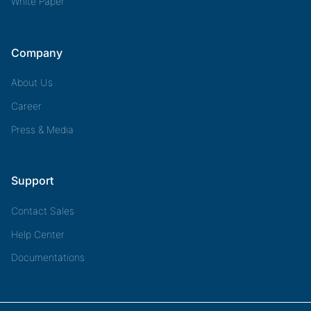
White Paper
Company
About Us
Career
Press & Media
Support
Contact Sales
Help Center
Documentations