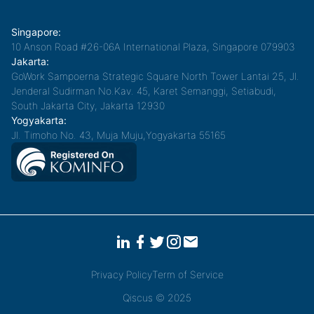
Singapore:
10 Anson Road #26-06A International Plaza, Singapore 079903
Jakarta:
GoWork Sampoerna Strategic Square North Tower Lantai 25, Jl.
Jenderal Sudirman No.Kav. 45, Karet Semanggi, Setiabudi,
South Jakarta City, Jakarta 12930
Yogyakarta:
Jl. Timoho No. 43, Muja Muju,Yogyakarta 55165
Privacy Policy
Term of Service
Qiscus © 2025