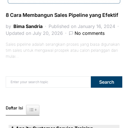
8 Cara Membangun Sales Pipeline yang Efektif
by
Bima Sandria
Published on January 16, 2024
Updated on July 20, 2026
No comments
Sales pipeline adalah serangkain proses yang biasa digunakan
tim sales untuk mengawal prospek atau calon pelanggan dari
mulai…
Search for:
Search
Daftar Isi
Toggle Table of Content