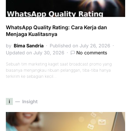
WhatsApp Quality Rating: Cara Kerja dan
Menjaga Kualitasnya
by
Bima Sandria
Published on July 26, 2026
Updated on July 30, 2026
No comments
Sebuah tim marketing kaget saat broadcast promo yang
biasanya menjangkau ribuan pelanggan, tiba-tiba hanya
terkirim ke sebagian kecil…
i
Insight