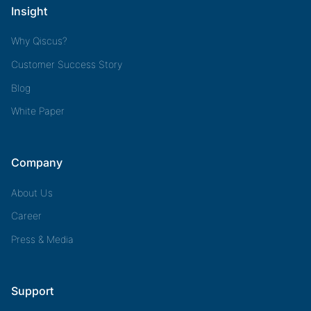
Insight
Why Qiscus?
Customer Success Story
Blog
White Paper
Company
About Us
Career
Press & Media
Support