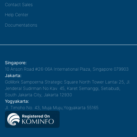
Contact Sales
Help Center
Documentations
Singapore:
10 Anson Road #26-06A International Plaza, Singapore 079903
Jakarta:
GoWork Sampoerna Strategic Square North Tower Lantai 25, Jl.
Jenderal Sudirman No.Kav. 45, Karet Semanggi, Setiabudi,
South Jakarta City, Jakarta 12930
Yogyakarta:
Jl. Timoho No. 43, Muja Muju,Yogyakarta 55165