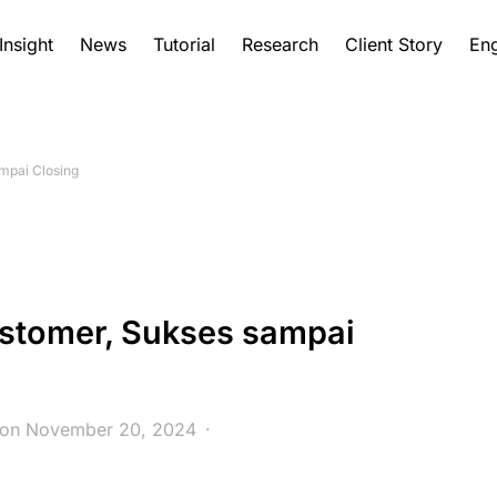
Insight
News
Tutorial
Research
Client Story
Eng
mpai Closing
ustomer, Sukses sampai
 on November 20, 2024