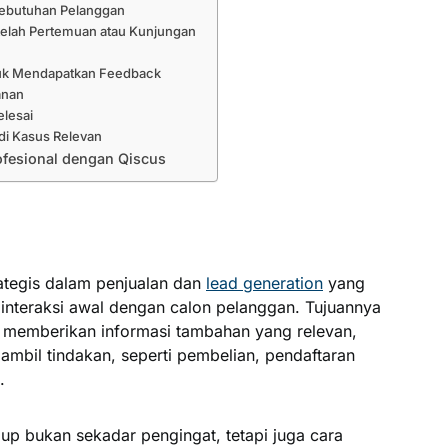
Kebutuhan Pelanggan
telah Pertemuan atau Kunjungan
tuk Mendapatkan Feedback
anan
elesai
di Kasus Relevan
ofesional dengan Qiscus
ategis dalam penjualan dan
lead generation
yang
h interaksi awal dengan calon pelanggan. Tujuannya
, memberikan informasi tambahan yang relevan,
bil tindakan, seperti pembelian, pendaftaran
.
 up bukan sekadar pengingat, tetapi juga cara