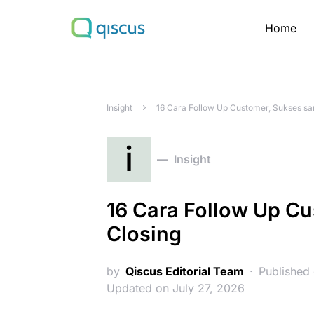
Home
Search for:
Insight
16 Cara Follow Up Customer, Sukses sa
i
Insight
16 Cara Follow Up C
Closing
by
Qiscus Editorial Team
Published
Updated on July 27, 2026