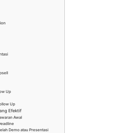
ion
ntasi
psell
l
low Up
Follow Up
ng Efektif
nawaran Awal
eadline
telah Demo atau Presentasi