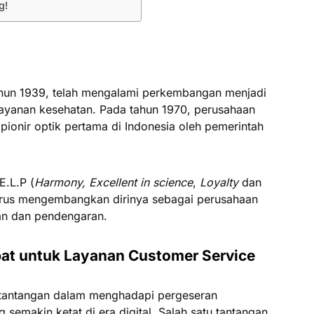
g!
tahun 1939, telah mengalami perkembangan menjadi
ayanan kesehatan. Pada tahun 1970, perusahaan
ionir optik pertama di Indonesia oleh pemerintah
.L.P (
Harmony, Excellent in science
,
Loyalty
dan
rus mengembangkan dirinya sebagai perusahaan
tan dan pendengaran.
pat untuk Layanan Customer Service
antangan dalam menghadapi pergeseran
semakin ketat di era digital. Salah satu tantangan