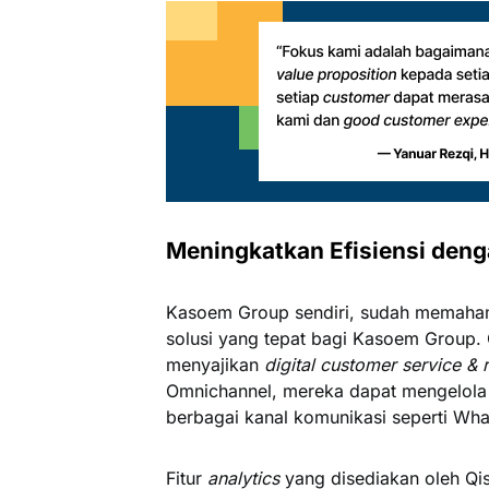
Meningkatkan Efisiensi deng
Kasoem Group sendiri, sudah memaham
solusi yang tepat bagi Kasoem Group
menyajikan
digital customer service & 
Omnichannel, mereka dapat mengelola 
berbagai kanal komunikasi seperti Wh
Fitur
analytics
yang disediakan oleh Qi