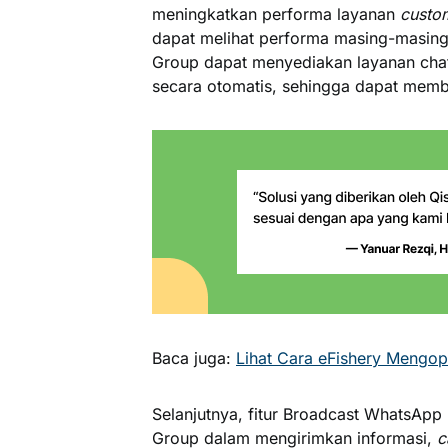
meningkatkan performa layanan
custo
dapat melihat performa masing-masin
Group dapat menyediakan layanan cha
secara otomatis, sehingga dapat memb
Baca juga:
Lihat Cara eFishery Mengo
Selanjutnya, fitur Broadcast WhatsAp
Group dalam mengirimkan informasi,
c