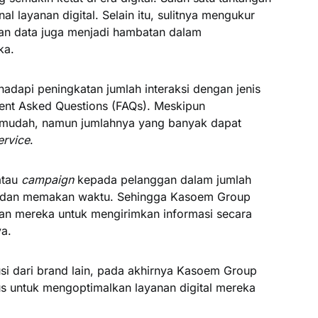
 layanan digital. Selain itu, sulitnya mengukur
ran data juga menjadi hambatan dalam
ka.
dapi peningkatan jumlah interaksi dengan jenis
ent Asked Questions (FAQs). Meskipun
if mudah, namun jumlahnya yang banyak dapat
ervice
.
atau
campaign
kepada pelanggan dalam jumlah
s dan memakan waktu. Sehingga Kasoem Group
an mereka untuk mengirimkan informasi secara
ya.
i dari brand lain, pada akhirnya Kasoem Group
cus untuk mengoptimalkan layanan digital mereka