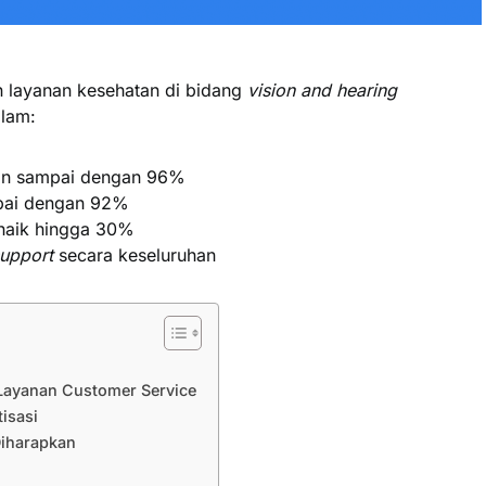
layanan kesehatan di bidang
vision and hearing
alam:
an sampai dengan 96%
pai dengan 92%
aik hingga 30%
support
secara keseluruhan
 Layanan Customer Service
isasi
Diharapkan