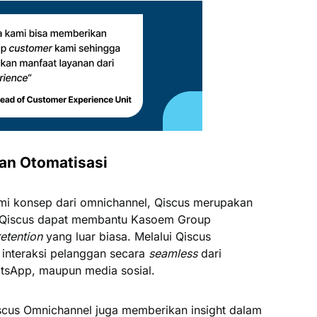
an Otomatisasi
i konsep dari omnichannel, Qiscus merupakan
. Qiscus dapat membantu Kasoem Group
retention
yang luar biasa. Melalui Qiscus
interaksi pelanggan secara
seamless
dari
atsApp, maupun media sosial.
scus Omnichannel juga memberikan insight dalam