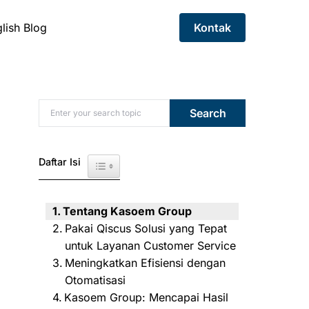
lish Blog
Kontak
Search for:
Search
Daftar Isi
Toggle Table of Content
Tentang Kasoem Group
Pakai Qiscus Solusi yang Tepat
untuk Layanan Customer Service
Meningkatkan Efisiensi dengan
Otomatisasi
Kasoem Group: Mencapai Hasil