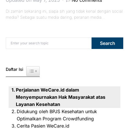
Updated on May 7, 2025
No comments
Di zaman sekarang ini, siapa sih yang tidak kenal dengan social
media? Sebagai suatu media daring, peranan media…
Search for:
Search
Daftar Isi
Toggle Table of Content
Perjalanan WeCare.id dalam
Menyempurnakan Hak Masyarakat atas
Layanan Kesehatan
Didukung oleh BPJS Kesehatan untuk
Optimalkan Program Crowdfunding
Cerita Pasien WeCare.id