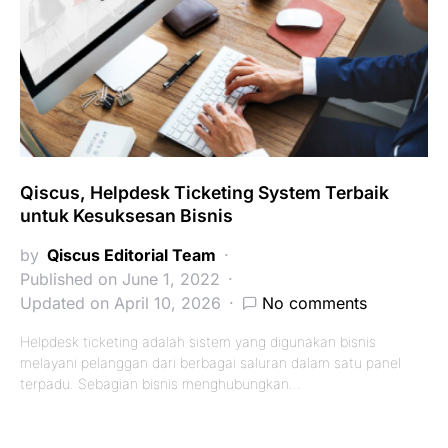
Qiscus, Helpdesk Ticketing System Terbaik
untuk Kesuksesan Bisnis
by
Qiscus Editorial Team
Published on June 1, 2022
Updated on April 10, 2026
No comments
Helpdesk ticketing adalah sistem yang digunakan bisnis
melayani pelanggan dari berbagai saluran dalam satu panel
terpadu. Sebagian bisnis menghubungkan…