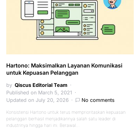
Hartono: Maksimalkan Layanan Komunikasi
untuk Kepuasan Pelanggan
by
Qiscus Editorial Team
Published on March 5, 2021
Updated on July 20, 2026
No comments
Konsistensi Hartono untuk terus memprioritaskan kepuasan
pelanggan berhasil menjadikannya salah satu leader di
industrinya hingga hari ini. Berawal…