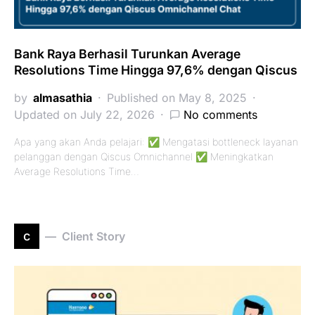
Bank Raya Berhasil Turunkan Average
Resolutions Time Hingga 97,6% dengan Qiscus
by
almasathia
Published on May 8, 2025
Updated on July 22, 2026
No comments
Apa yang akan Anda pelajari: ✅ Mengatasi bottleneck layanan
pelanggan dengan Qiscus Omnichannel ✅ Meningkatkan
Average Resolutions Time…
c
Client Story