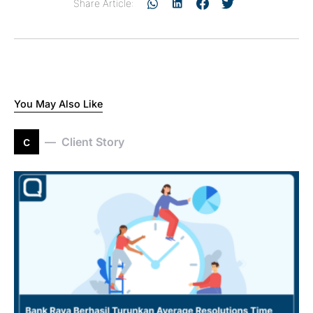
Share Article:
You May Also Like
c
Client Story