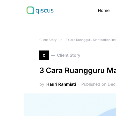
Home
Search for:
Client Story
3 Cara Ruangguru Manfaatkan Ins
c
Client Story
3 Cara Ruangguru Ma
by
Hauri Rahmiati
Published on De