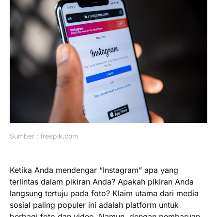
Sumber : freepik.com
Ketika Anda mendengar “Instagram” apa yang
terlintas dalam pikiran Anda? Apakah pikiran Anda
langsung tertuju pada foto? Klaim utama dari media
sosial paling populer ini adalah platform untuk
berbagi foto dan video. Namun, dengan pembaruan