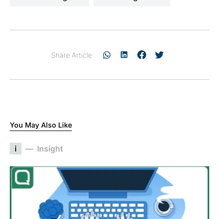
Share Article:
You May Also Like
i
Insight