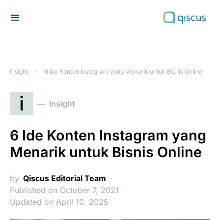
Search for:
Insight
6 Ide Konten Instagram yang Menarik untuk Bisnis Online
i
Insight
6 Ide Konten Instagram yang
Menarik untuk Bisnis Online
by
Qiscus Editorial Team
Published on October 7, 2021
Updated on April 10, 2025