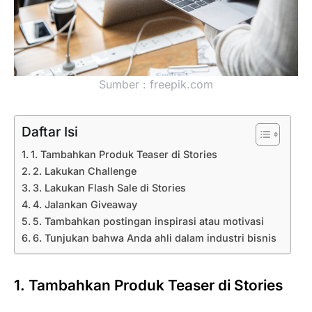
Sumber : freepik.com
Daftar Isi
1. Tambahkan Produk Teaser di Stories
2. Lakukan Challenge
3. Lakukan Flash Sale di Stories
4. Jalankan Giveaway
5. Tambahkan postingan inspirasi atau motivasi
6. Tunjukan bahwa Anda ahli dalam industri bisnis
1. Tambahkan Produk Teaser di Stories