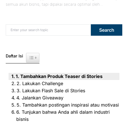
semua akun bisnis, tapi dipakai secara optimal oleh…
Search for:
Search
Daftar Isi
Toggle Table of Content
1. Tambahkan Produk Teaser di Stories
2. Lakukan Challenge
3. Lakukan Flash Sale di Stories
4. Jalankan Giveaway
5. Tambahkan postingan inspirasi atau motivasi
6. Tunjukan bahwa Anda ahli dalam industri
bisnis