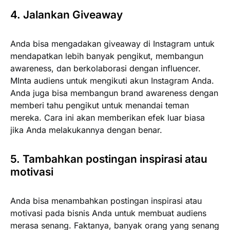
4. Jalankan Giveaway
Anda bisa mengadakan giveaway di Instagram untuk
mendapatkan lebih banyak pengikut, membangun
awareness, dan berkolaborasi dengan influencer.
MInta audiens untuk mengikuti akun Instagram Anda.
Anda juga bisa membangun brand awareness dengan
memberi tahu pengikut untuk menandai teman
mereka. Cara ini akan memberikan efek luar biasa
jika Anda melakukannya dengan benar.
5. Tambahkan postingan inspirasi atau
motivasi
Anda bisa menambahkan postingan inspirasi atau
motivasi pada bisnis Anda untuk membuat audiens
merasa senang. Faktanya, banyak orang yang senang