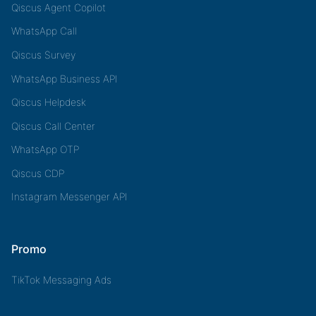
Qiscus Agent Copilot
WhatsApp Call
Qiscus Survey
WhatsApp Business API
Qiscus Helpdesk
Qiscus Call Center
WhatsApp OTP
Qiscus CDP
Instagram Messenger API
Promo
TikTok Messaging Ads