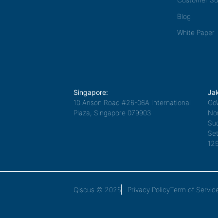
Blog
White Paper
Singapore:
Jak
10 Anson Road #26-06A International
Go
Plaza, Singapore 079903
Nor
Sud
Set
12
Qiscus © 2025
Privacy Policy
Term of Servic