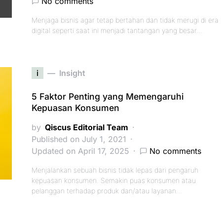
No comments
Menjaga bisnis agar tetap bertahan dan tidak merugi di era
digital seperti saat ini menjadi tantangan yang besar…
i
Insight
5 Faktor Penting yang Memengaruhi
Kepuasan Konsumen
by
Qiscus Editorial Team
Published on July 1, 2021
Updated on April 17, 2025
No comments
Menjalankan sebuah bisnis tidak lepas dari pengaruh
kepuasan konsumen. Semakin puas konsumen atau
pelanggan terhadap produk dan/atau layanan…