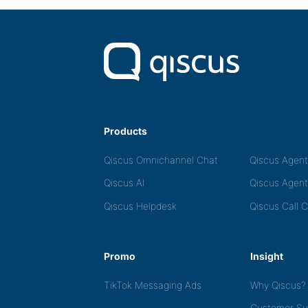
Products
Qiscus Omnichannel Chat
Qiscus Agen
Qiscus AI
Qiscus Agent
Qiscus Helpdesk
Qiscus Call 
Promo
Insight
TikTok Messaging Ads
Why Qiscus?
Customer Su