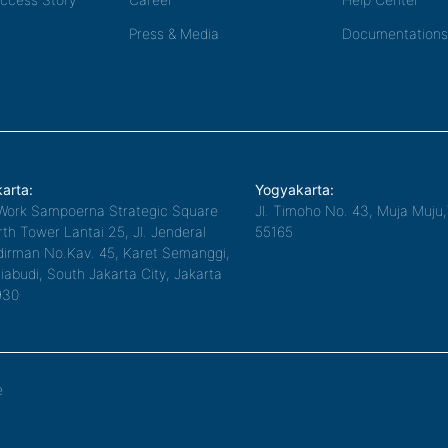
Press & Media
Documentations
arta:
Yogyakarta:
Work Sampoerna Strategic Square
Jl. Timoho No. 43, Muja Muju
th Tower Lantai 25, Jl. Jenderal
55165
irman No.Kav. 45, Karet Semanggi,
iabudi, South Jakarta City, Jakarta
930
e