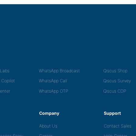
tLabs
WhatsApp Broadcast
Qiscus Shop
 Copilot
WhatsApp Call
Qiscus Survey
Center
WhatsApp OTP
Qiscus CDP
Company
Support
About Us
Contact Sales
ccess Story
Career
Help Center