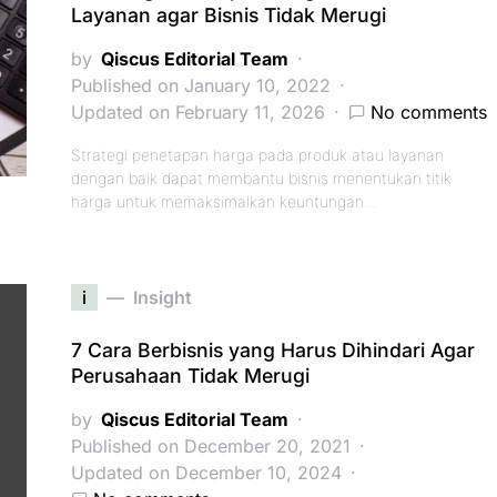
Layanan agar Bisnis Tidak Merugi
by
Qiscus Editorial Team
Published on January 10, 2022
Updated on February 11, 2026
No comments
Strategi penetapan harga pada produk atau layanan
dengan baik dapat membantu bisnis menentukan titik
harga untuk memaksimalkan keuntungan…
i
Insight
7 Cara Berbisnis yang Harus Dihindari Agar
Perusahaan Tidak Merugi
by
Qiscus Editorial Team
Published on December 20, 2021
Updated on December 10, 2024