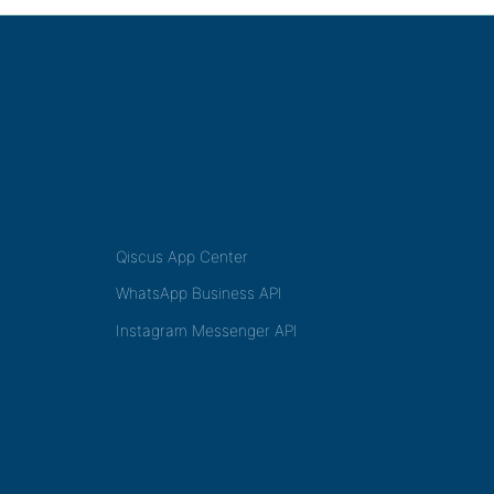
Qiscus App Center
WhatsApp Business API
Instagram Messenger API